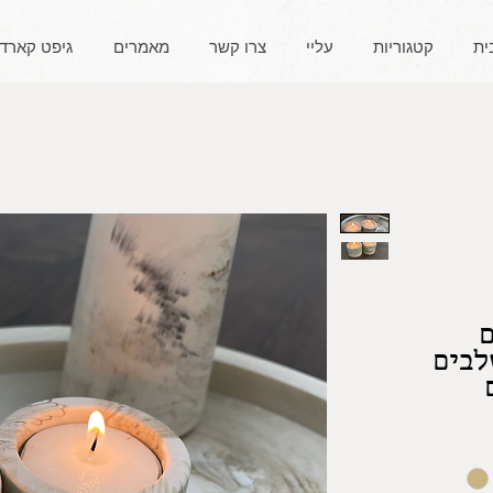
ית
קטגוריות
עליי
צרו קשר
מאמרים
גיפט קארד
ם
לבים
 או