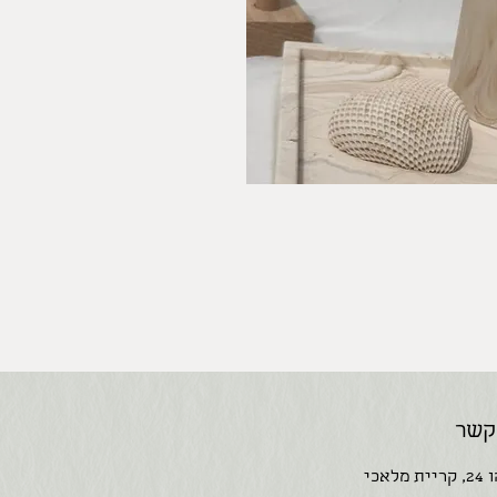
קשר
אכי