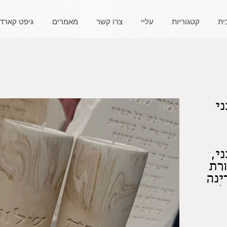
ית
קטגוריות
עליי
צרו קשר
מאמרים
גיפט קארד
י
י,
רת
ינה
ל