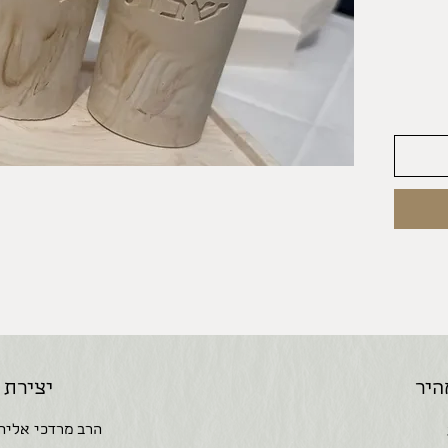
לכל
ים
ות הנר - גובה - 11.5
17.5X10.4
היר
יצירת 
הרב מרדכי אליהו 24, קריית מל